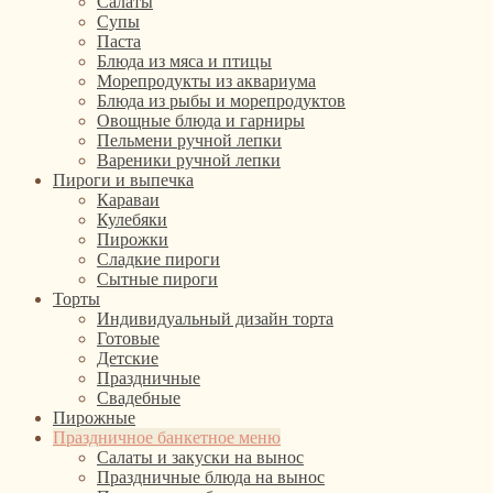
Салаты
Супы
Паста
Блюда из мяса и птицы
Морепродукты из аквариума
Блюда из рыбы и морепродуктов
Овощные блюда и гарниры
Пельмени ручной лепки
Вареники ручной лепки
Пироги и выпечка
Караваи
Кулебяки
Пирожки
Сладкие пироги
Сытные пироги
Торты
Индивидуальный дизайн торта
Готовые
Детские
Праздничные
Свадебные
Пирожные
Праздничное банкетное меню
Салаты и закуски на вынос
Праздничные блюда на вынос