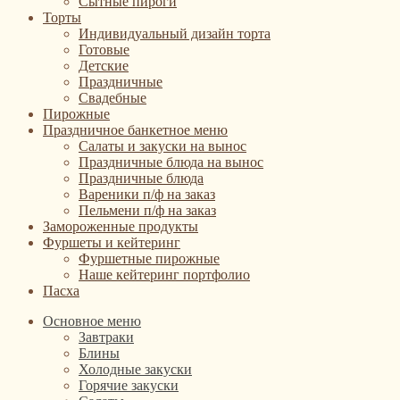
Сытные пироги
Торты
Индивидуальный дизайн торта
Готовые
Детские
Праздничные
Свадебные
Пирожные
Праздничное банкетное меню
Салаты и закуски на вынос
Праздничные блюда на вынос
Праздничные блюда
Вареники п/ф на заказ
Пельмени п/ф на заказ
Замороженные продукты
Фуршеты и кейтеринг
Фуршетные пирожные
Наше кейтеринг портфолио
Пасха
Основное меню
Завтраки
Блины
Холодные закуски
Горячие закуски