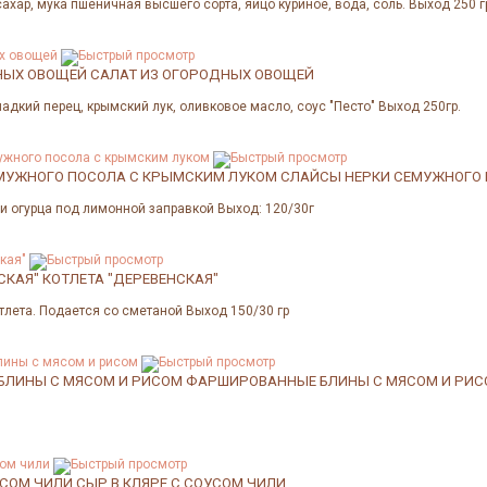
сахар, мука пшеничная высшего сорта, яйцо куриное, вода, соль. Выход 250 г
НЫХ ОВОЩЕЙ
САЛАТ ИЗ ОГОРОДНЫХ ОВОЩЕЙ
адкий перец, крымский лук, оливковое масло, соус "Песто" Выход 250гр.
МУЖНОГО ПОСОЛА С КРЫМСКИМ ЛУКОМ
СЛАЙСЫ НЕРКИ СЕМУЖНОГО
и огурца под лимонной заправкой Выход: 120/30г
СКАЯ"
КОТЛЕТА "ДЕРЕВЕНСКАЯ"
тлета. Подается со сметаной Выход 150/30 гр
ЛИНЫ С МЯСОМ И РИСОМ
ФАРШИРОВАННЫЕ БЛИНЫ С МЯСОМ И РИ
УСОМ ЧИЛИ
СЫР В КЛЯРЕ С СОУСОМ ЧИЛИ