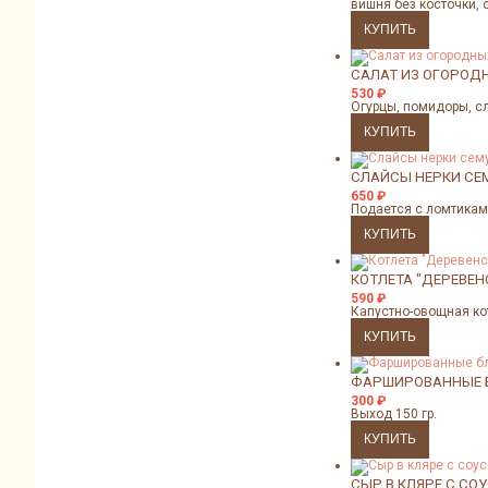
вишня без косточки, 
САЛАТ ИЗ ОГОРОД
530
₽
Огурцы, помидоры, сл
СЛАЙСЫ НЕРКИ СЕ
650
₽
Подается с ломтикам
КОТЛЕТА "ДЕРЕВЕН
590
₽
Капустно-овощная ко
ФАРШИРОВАННЫЕ Б
300
₽
Выход 150 гр.
СЫР В КЛЯРЕ С СО