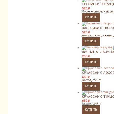
ПЕЛЬМЕНИ "КУРИЦ
520
₽
Филе куриное, лук ре
ВАРЕНИКИ С ТВОР
520
₽
творог, сахар, ваниль
ЯИЧНИЦА ГЛАЗУНЬ
250
₽
КРУАССАН С ЛОСО
650
₽
Выход: 220гр.
КРУАССАН С ТУНЦ
650
₽
Выход: 345гр.