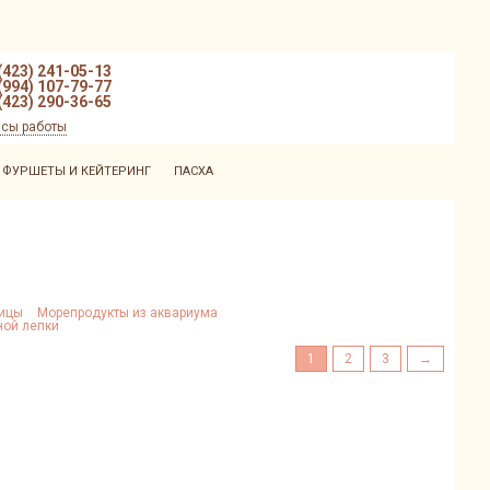
(423) 241-05-13
(994) 107-79-77
(423) 290-36-65
сы работы
ФУРШЕТЫ И КЕЙТЕРИНГ
ПАСХА
тицы
Морепродукты из аквариума
ной лепки
1
2
3
→