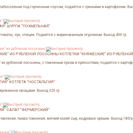
лабосоленая под горчичным соусом, подаётся с гренками и картофелем. Вы
АЯ"
ШУРПА "ПОХМЕЛЬНАЯ"
 томаты, лук, специи. Подаётся с маринованным огурчиком. Выход 400 гр.
СКИЕ" ИЗ РУБЛЕНОЙ ЛОСОСИНЫ
КОТЛЕТКИ "КНЯЖЕСКИЕ" ИЗ РУБЛЕНО
" из рубленой лососины, с томленым луком и пряностями, подаётся с карто
ГИЯ"
КОТЛЕТА "НОСТАЛЬГИЯ"
ированное овощами. Выход 225 гр
ИЙ"
САЛАТ "ФЕРМЕРСКИЙ"
томленая, тыква томленая, мягкий козий сыр, кедровые орешки. Выход 180гр