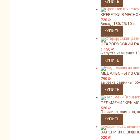
КРЕВЕТКИ В ЧЕСНО
720
₽
Выход 180/25/10 гр
СТАРОРУССКИЙ Р
1 150
₽
-капуста квашеная 10
МЕДАЛЬОНЫ ИЗ С
790
₽
вырезка свинины, об
ПЕЛЬМЕНИ "КРЫМС
520
₽
Говядина, свинина, п
ВАРЕНИКИ С ВИШН
520
₽