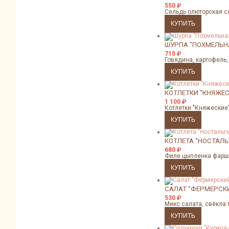
550
₽
Сельдь олюторская с
ШУРПА "ПОХМЕЛЬН
710
₽
Говядина, картофель,
КОТЛЕТКИ "КНЯЖЕ
1 100
₽
Котлетки "Княжеские
КОТЛЕТА "НОСТАЛЬ
680
₽
Филе цыпленка фарш
САЛАТ "ФЕРМЕРСК
530
₽
Микс салата, свёкла 