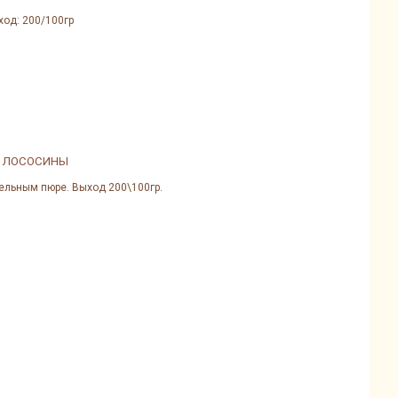
ход: 200/100гр
Й ЛОСОСИНЫ
фельным пюре. Выход 200\100гр.