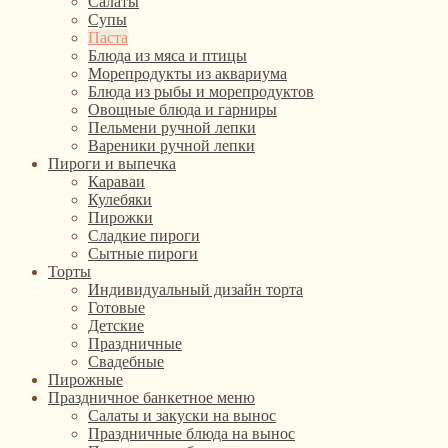
Салаты
Супы
Паста
Блюда из мяса и птицы
Морепродукты из аквариума
Блюда из рыбы и морепродуктов
Овощные блюда и гарниры
Пельмени ручной лепки
Вареники ручной лепки
Пироги и выпечка
Караваи
Кулебяки
Пирожки
Сладкие пироги
Сытные пироги
Торты
Индивидуальный дизайн торта
Готовые
Детские
Праздничные
Свадебные
Пирожные
Праздничное банкетное меню
Салаты и закуски на вынос
Праздничные блюда на вынос