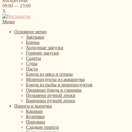
Воскресенье
09:00 — 23:00
X
Меню
Основное меню
Завтраки
Блины
Холодные закуски
Горячие закуски
Салаты
Супы
Паста
Блюда из мяса и птицы
Морепродукты из аквариума
Блюда из рыбы и морепродуктов
Овощные блюда и гарниры
Пельмени ручной лепки
Вареники ручной лепки
Пироги и выпечка
Караваи
Кулебяки
Пирожки
Сладкие пироги