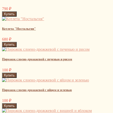
790
₽
Котлета "Ностальгия"
680
₽
Пирожок слоено-дрожжевой с печенью и рисом
100
₽
Пирожок слоено-дрожжевой с яйцом и зеленью
100
₽