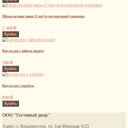
Шоколадные яица (3 шт) в подарочной упаковке
1 300
₽
Круассан с яйцом пашот
590
₽
Круассан с крабом
830
₽
ООО "Гостиный двор"
Адрес: г. Владивосток, ул. 1ая Морская, 6/25