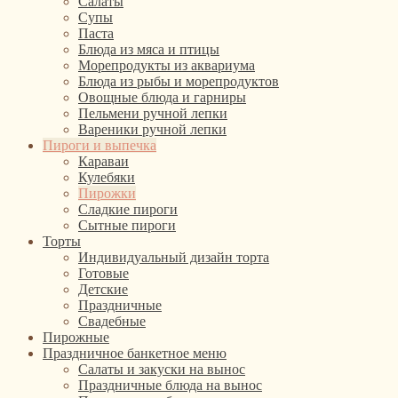
Салаты
Супы
Паста
Блюда из мяса и птицы
Морепродукты из аквариума
Блюда из рыбы и морепродуктов
Овощные блюда и гарниры
Пельмени ручной лепки
Вареники ручной лепки
Пироги и выпечка
Караваи
Кулебяки
Пирожки
Сладкие пироги
Сытные пироги
Торты
Индивидуальный дизайн торта
Готовые
Детские
Праздничные
Свадебные
Пирожные
Праздничное банкетное меню
Салаты и закуски на вынос
Праздничные блюда на вынос