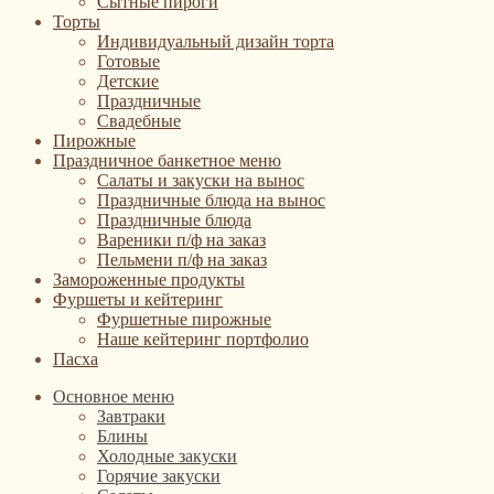
Сытные пироги
Торты
Индивидуальный дизайн торта
Готовые
Детские
Праздничные
Свадебные
Пирожные
Праздничное банкетное меню
Салаты и закуски на вынос
Праздничные блюда на вынос
Праздничные блюда
Вареники п/ф на заказ
Пельмени п/ф на заказ
Замороженные продукты
Фуршеты и кейтеринг
Фуршетные пирожные
Наше кейтеринг портфолио
Пасха
Основное меню
Завтраки
Блины
Холодные закуски
Горячие закуски