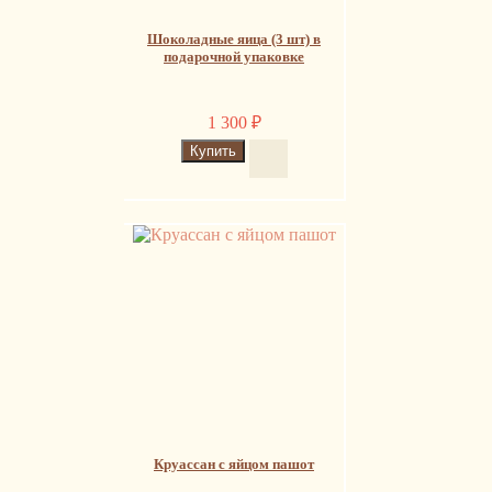
Шоколадные яица (3 шт) в
подарочной упаковке
1 300
₽
Круассан с яйцом пашот