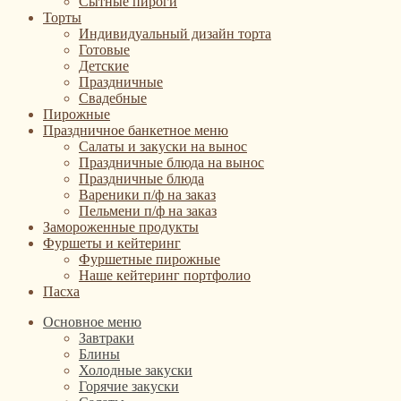
Сытные пироги
Торты
Индивидуальный дизайн торта
Готовые
Детские
Праздничные
Свадебные
Пирожные
Праздничное банкетное меню
Салаты и закуски на вынос
Праздничные блюда на вынос
Праздничные блюда
Вареники п/ф на заказ
Пельмени п/ф на заказ
Замороженные продукты
Фуршеты и кейтеринг
Фуршетные пирожные
Наше кейтеринг портфолио
Пасха
Основное меню
Завтраки
Блины
Холодные закуски
Горячие закуски