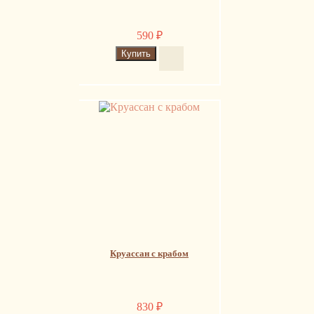
590
₽
Круассан с крабом
830
₽