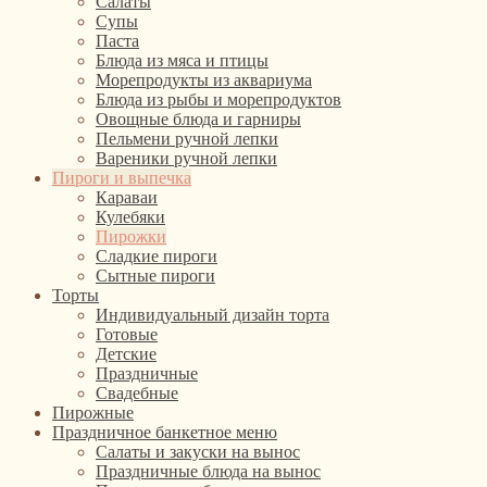
Салаты
Супы
Паста
Блюда из мяса и птицы
Морепродукты из аквариума
Блюда из рыбы и морепродуктов
Овощные блюда и гарниры
Пельмени ручной лепки
Вареники ручной лепки
Пироги и выпечка
Караваи
Кулебяки
Пирожки
Сладкие пироги
Сытные пироги
Торты
Индивидуальный дизайн торта
Готовые
Детские
Праздничные
Свадебные
Пирожные
Праздничное банкетное меню
Салаты и закуски на вынос
Праздничные блюда на вынос