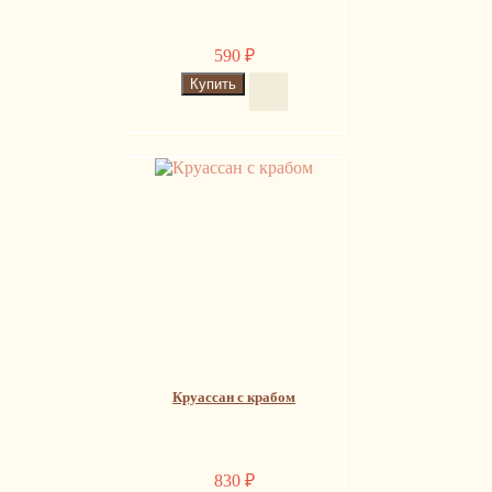
590
₽
Круассан с крабом
830
₽