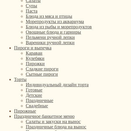
Салаты
Супы
Паста
Блюда из мяса и птицы
Морепродукты из аквариума
Блюда из рыбы и морепродуктов
Овощные блюда и гарниры
Пельмени ручной лепки
Вареники ручной лепки
Пироги и выпечка
Караваи
Кулебяки
Пирожки
Сладкие пироги
Сытные пироги
Торты
Индивидуальный дизайн торта
Готовые
Детские
Праздничные
Свадебные
Пирожные
Праздничное банкетное меню
Салаты и закуски на вынос
Праздничные блюда на вынос