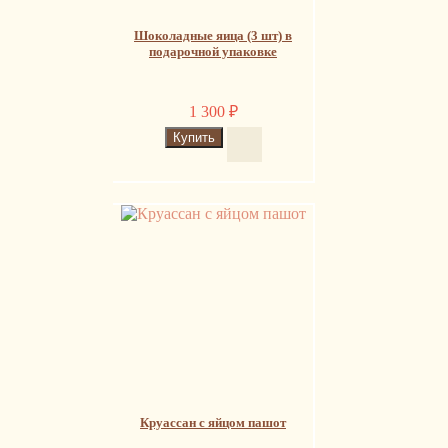
Шоколадные яица (3 шт) в
подарочной упаковке
1 300
₽
Круассан с яйцом пашот