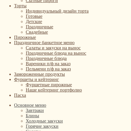
Сытные пироги
Торты
Индивидуальный дизайн торта
Готовые
Детские
Праздничные
Свадебные
Пирожные
Праздничное банкетное меню
Салаты и закуски на вынос
Праздничные блюда на вынос
Праздничные блюда
Вареники п/ф на заказ
Пельмени п/ф на заказ
Замороженные продукты
Фуршеты и кейтеринг
Фуршетные пирожные
Наше кейтеринг портфолио
Пасха
Основное меню
Завтраки
Блины
Холодные закуски
Горячие закуски