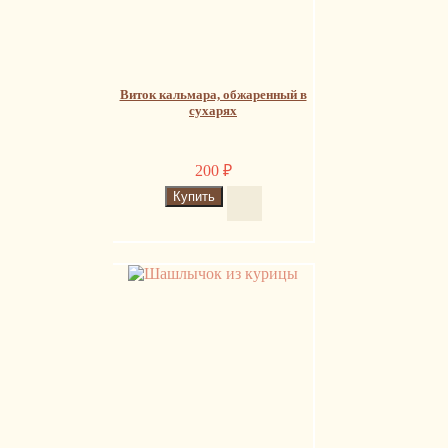
Виток кальмара, обжаренный в
сухарях
200
₽