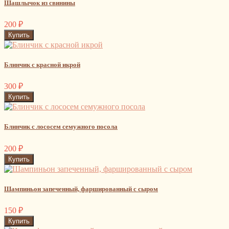
Шашлычок из свинины
200
₽
Блинчик с красной икрой
300
₽
Блинчик с лососем семужного посола
200
₽
Шампиньон запеченный, фаршированный с сыром
150
₽