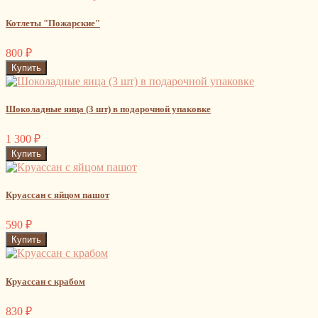
Котлеты "Пожарские"
800
₽
Шоколадные яица (3 шт) в подарочной упаковке
1 300
₽
Круассан с яйцом пашот
590
₽
Круассан с крабом
830
₽