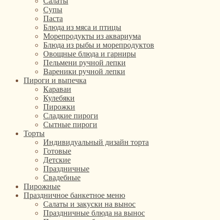
Салаты
Супы
Паста
Блюда из мяса и птицы
Морепродукты из аквариума
Блюда из рыбы и морепродуктов
Овощные блюда и гарниры
Пельмени ручной лепки
Вареники ручной лепки
Пироги и выпечка
Караваи
Кулебяки
Пирожки
Сладкие пироги
Сытные пироги
Торты
Индивидуальный дизайн торта
Готовые
Детские
Праздничные
Свадебные
Пирожные
Праздничное банкетное меню
Салаты и закуски на вынос
Праздничные блюда на вынос