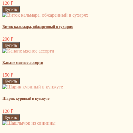
120
₽
Виток кальмара, обжаренный в сухарях
200
₽
Канапе мясное ассорти
150
₽
Шарик куриный в кунжуте
120
₽