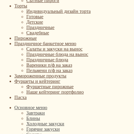
Сытные пироги
Торты
Индивидуальный дизайн торта
Готовые
Детские
Праздничные
Свадебные
Пирожные
Праздничное банкетное меню
Салаты и закуски на вынос
Праздничные блюда на вынос
Праздничные блюда
Вареники п/ф на заказ
Пельмени п/ф на заказ
Замороженные продукты
Фуршеты и кейтеринг
Фуршетные пирожные
Наше кейтеринг портфолио
Пасха
Основное меню
Завтраки
Блины
Холодные закуски
Горячие закуски