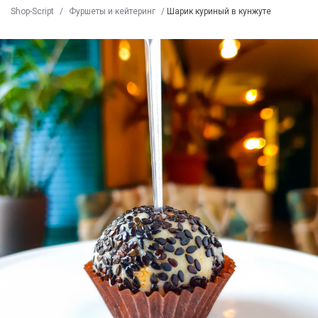
Shop-Script
/
Фуршеты и кейтеринг
/
Шарик куриный в кунжуте