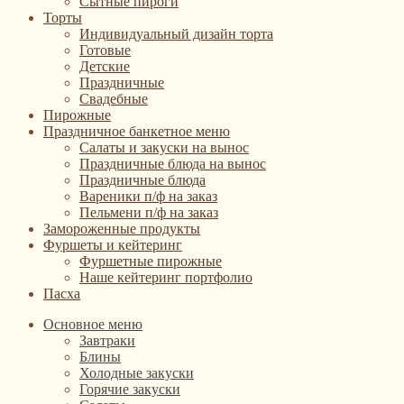
Сытные пироги
Торты
Индивидуальный дизайн торта
Готовые
Детские
Праздничные
Свадебные
Пирожные
Праздничное банкетное меню
Салаты и закуски на вынос
Праздничные блюда на вынос
Праздничные блюда
Вареники п/ф на заказ
Пельмени п/ф на заказ
Замороженные продукты
Фуршеты и кейтеринг
Фуршетные пирожные
Наше кейтеринг портфолио
Пасха
Основное меню
Завтраки
Блины
Холодные закуски
Горячие закуски