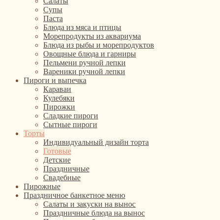
Салаты
Супы
Паста
Блюда из мяса и птицы
Морепродукты из аквариума
Блюда из рыбы и морепродуктов
Овощные блюда и гарниры
Пельмени ручной лепки
Вареники ручной лепки
Пироги и выпечка
Караваи
Кулебяки
Пирожки
Сладкие пироги
Сытные пироги
Торты
Индивидуальный дизайн торта
Готовые
Детские
Праздничные
Свадебные
Пирожные
Праздничное банкетное меню
Салаты и закуски на вынос
Праздничные блюда на вынос